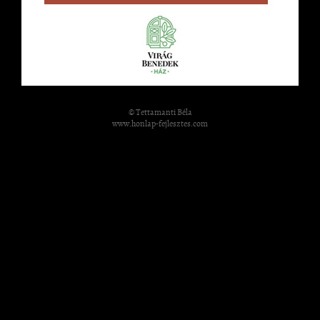
© Tettamanti Béla
www.honlap-fejlesztes.com