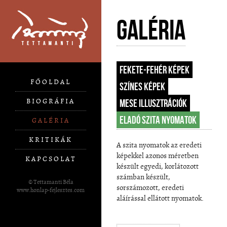
Galéria
Fekete-fehér képek
FŐOLDAL
Színes képek
BIOGRÁFIA
Mese illusztrációk
Eladó szita nyomatok
GALÉRIA
KRITIKÁK
A szita nyomatok az eredeti
képekkel azonos méretben
KAPCSOLAT
készült egyedi, korlátozott
számban készült,
© Tettamanti Béla
sorszámozott, eredeti
www.honlap-fejlesztes.com
aláírással ellátott nyomatok.