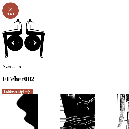
Azonosító
FFeher002