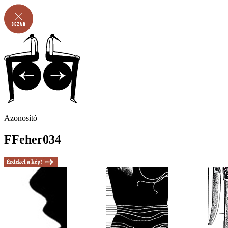
Azonosító
FFeher034