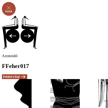
Azonosító
FFeher017