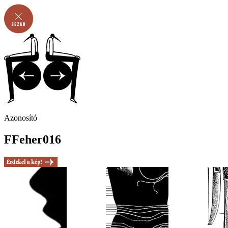
Azonosító
FFeher016