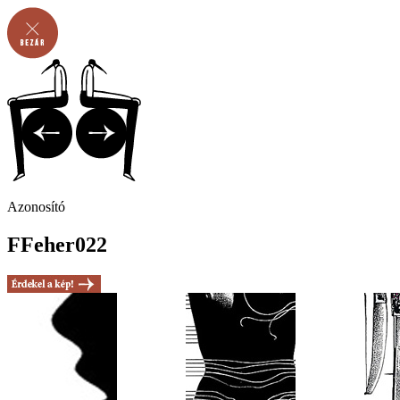
Azonosító
FFeher022