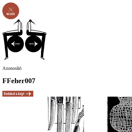
Azonosító
FFeher007