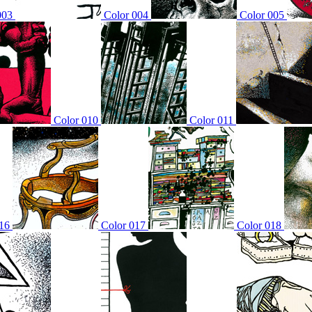
003
Color 004
Color 005
Color 010
Color 011
16
Color 017
Color 018