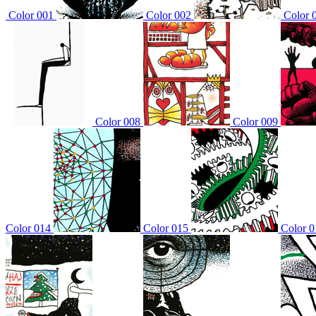
Color 001
Color 002
Color 
Color 008
Color 009
Color 014
Color 015
Color 0