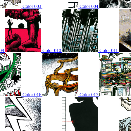
Color 003
Color 004
09
Color 010
Color 011
Color 016
Color 017