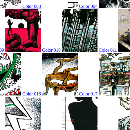
Color 003
Color 004
09
Color 010
Color 011
Color 016
Color 017