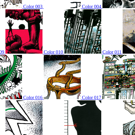
Color 003
Color 004
09
Color 010
Color 011
Color 016
Color 017