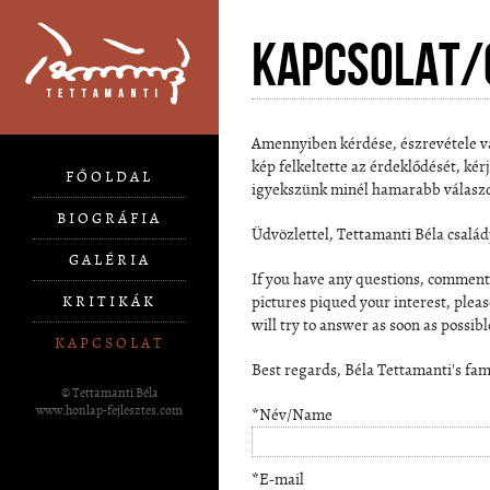
Kapcsolat/
Amennyiben kérdése, észrevétele v
kép felkeltette az érdeklődését, kér
FŐOLDAL
igyekszünk minél hamarabb válaszo
BIOGRÁFIA
Üdvözlettel, Tettamanti Béla család
GALÉRIA
If you have any questions, comments,
KRITIKÁK
pictures piqued your interest, pleas
will try to answer as soon as possibl
KAPCSOLAT
Best regards, Béla Tettamanti's fam
© Tettamanti Béla
www.honlap-fejlesztes.com
*Név/Name
*E-mail