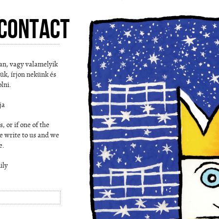
Contact
an, vagy valamelyik
jük, írjon nekünk és
lni.
ja
 or if one of the
e write to us and we
e.
ily