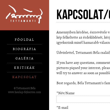
Kapcsolat/
Amennyiben kérdése, észrevétele v
kép felkeltette az érdeklődését, kér
FŐOLDAL
igyekszünk minél hamarabb válaszo
BIOGRÁFIA
Üdvözlettel, Tettamanti Béla család
GALÉRIA
If you have any questions, comments,
KRITIKÁK
pictures piqued your interest, pleas
will try to answer as soon as possibl
KAPCSOLAT
Best regards, Béla Tettamanti's fam
© Tettamanti Béla
www.honlap-fejlesztes.com
*Név/Name
*E-mail