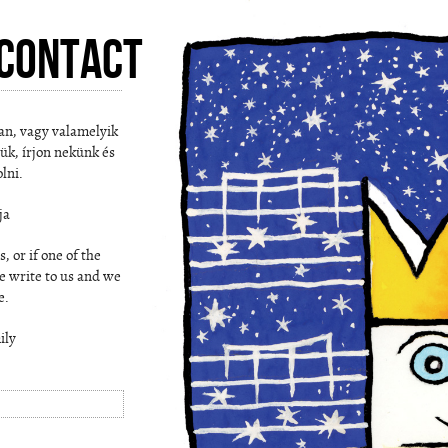
Contact
an, vagy valamelyik
jük, írjon nekünk és
lni.
ja
 or if one of the
e write to us and we
e.
ily