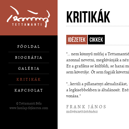
Kritikák
Idézetek
Cikkek
FŐOLDAL
"… nem könnyű műfaj a Tettamantié,
BIOGRÁFIA
azonnal nevetni, megkívánják a né
Ez a grafikus se külföldi, se hazai 
GALÉRIA
sem követője. Őt sem fogják követni
KRITIKÁK
"…kerüli a pillanatnyi aktualizálás
a legkisebbekben is általánosít. Ez
KAPCSOLAT
vonása."
© Tettamanti Béla
FRANK JÁNOS
www.honlap-fejlesztes.com
művészettörténész