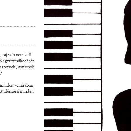
 rajzain nem kell
ző együttműködését.
mesternek , senkinek
."
t, minden vonásában,
ért időszerű minden