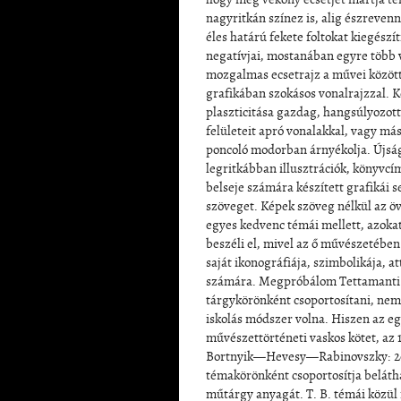
nagyritkán színez is, alig észrevenn
éles határú fekete foltokat kiegészít
negatívjai, mostanában egyre több 
mozgalmas ecsetrajz a művei között.
grafikában szokásos vonalrajzzal. 
plaszticitása gazdag, hangsúlyozott
felületeit apró vonalakkal, vagy má
poncoló modorban árnyékolja. Újság
legritkábban illusztrációk, könyvcím
belseje számára készített grafikái s
szöveget. Képek szöveg nélkül az öv
egyes kedvenc témái mellett, azoka
beszéli el, mivel az ő művészetében
saját ikonográfiája, szimbolikája, a
számára. Megpróbálom Tettamanti
tárgykörönként csoportosítani, nem 
iskolás módszer volna. Hiszen az eg
művészettörténeti vaskos kötet, az
Bortnyik—Hevesy—Rabinovszky: 200
témakörönként csoportosítja beláth
műtárgy anyagát. T. B. témái közül