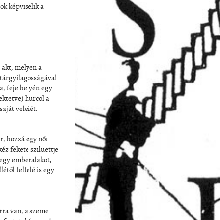
ok képviselik a
i akt, melyen a
 tárgyilagosságával
a, feje helyén egy
ektetve) hurcol a
saját veleiét.
ér, hozzá egy női
éz fekete sziluettje
 egy emberalakot,
étől felfelé is egy
orra van, a szeme