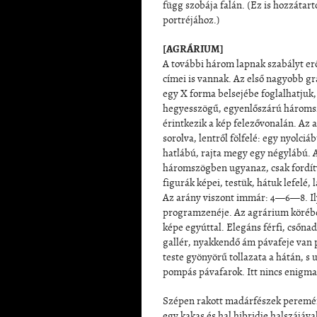
függ szobája falán. (Ez is hozzátarto
portréjához.)
[AGRÁRIUM]
A további három lapnak szabályt erő
címei is vannak. Az első nagyobb gr
egy X forma belsejébe foglalhatjuk,
hegyesszögű, egyenlőszárú háromsz
érintkezik a kép felezővonalán. Az 
sorolva, lentről fölfelé: egy nyolciá
hatlábú, rajta megy egy négylábú. A
háromszögben ugyanaz, csak fordítv
figurák képei, testük, hátuk lefelé,
Az arány viszont immár: 4—6—8. Il
programzenéje. Az agrárium körébe 
képe egyúttal. Elegáns férfi, csőna
gallér, nyakkendő ám pávafeje van p
teste gyönyörű tollazata a hátán, s 
pompás pávafarok. Itt nincs enigma
Szépen rakott madárfészek peremé
egy kakas és hal hibridje halszájáv