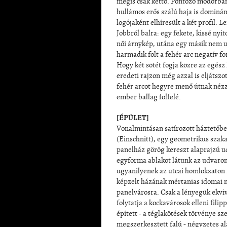
mégis csak kettő. Pontozó modorban 
hullámos erős szálú haja is dominán
logójaként elhíresült a két profil. L
Jobbról balra: egy fekete, kissé nyi
női árnykép, utána egy másik nem 
harmadik folt a fehér arc negatív fo
Hogy két sötét fogja közre az egész
eredeti rajzon még azzal is eljátszo
fehér arcot hegyre menő útnak néz
ember ballag fölfelé.
[ÉPÜLET]
Vonalmintásan satírozott háztetőbe
(Einschnitt), egy geometrikus szaka
panelház görög kereszt alaprajzú u
egyforma ablakot látunk az udvaron
ugyanilyenek az utcai homlokzaton 
képzelt házának mértanias idomai 
panelvárosra. Csak a lényegük ekviv
folytatja a kockavárosok elleni filip
épített - a téglakötések törvénye s
megszerkesztett falú - négyzetes a