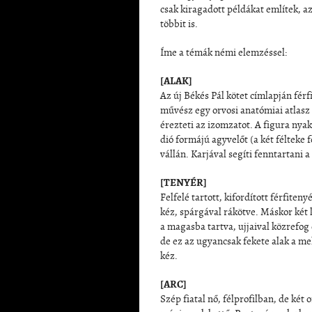
csak kiragadott példákat említek, az
többit is.
Íme a témák némi elemzéssel:
[ALAK]
Az új Békés Pál kötet címlapján férf
művész egy orvosi anatómiai atlasz
érezteti az izomzatot. A figura nyak
dió formájú agyvelőt (a két félteke f
vállán. Karjával segíti fenntartani a 
[TENYÉR]
Felfelé tartott, kifordított férfiteny
kéz, spárgával rákötve. Máskor két k
a magasba tartva, ujjaival közrefog
de ez az ugyancsak fekete alak a mell
kéz.
[ARC]
Szép fiatal nő, félprofilban, de két 