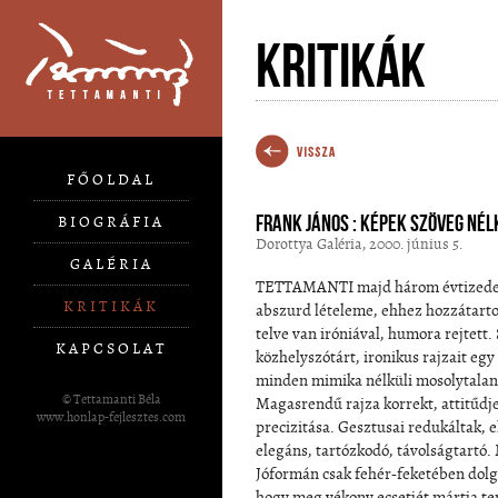
Kritikák
FŐOLDAL
Frank János : Képek szöveg nél
BIOGRÁFIA
Dorottya Galéria, 2000. június 5.
GALÉRIA
TETTAMANTI majd három évtizede
KRITIKÁK
abszurd lételeme, ehhez hozzátart
telve van iróniával, humora rejtett.
KAPCSOLAT
közhelyszótárt, ironikus rajzait egy
minden mimika nélküli mosolytalans
© Tettamanti Béla
Magasrendű rajza korrekt, attitűdje
www.honlap-fejlesztes.com
precizitása. Gesztusai redukáltak, 
elegáns, tartózkodó, távolságtartó.
Jóformán csak fehér-feketében dolgoz
hogy meg vékony ecsetjét mártja t