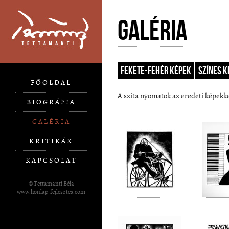
Galéria
Fekete-fehér képek
Színes k
FŐOLDAL
A szita nyomatok az eredeti képekke
BIOGRÁFIA
GALÉRIA
KRITIKÁK
KAPCSOLAT
© Tettamanti Béla
www.honlap-fejlesztes.com