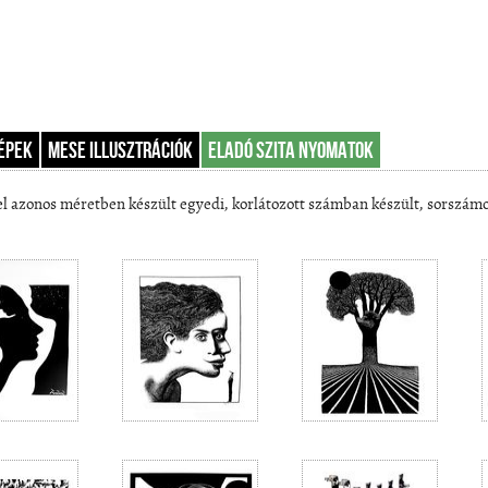
épek
Mese illusztrációk
Eladó szita nyomatok
l azonos méretben készült egyedi, korlátozott számban készült, sorszámozo