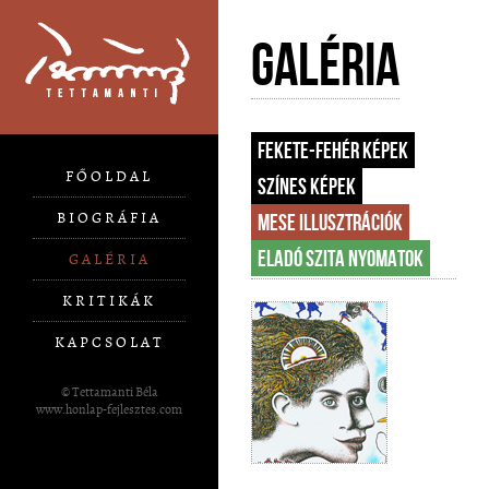
Galéria
Fekete-fehér képek
FŐOLDAL
Színes képek
BIOGRÁFIA
Mese illusztrációk
Eladó szita nyomatok
GALÉRIA
KRITIKÁK
KAPCSOLAT
© Tettamanti Béla
www.honlap-fejlesztes.com